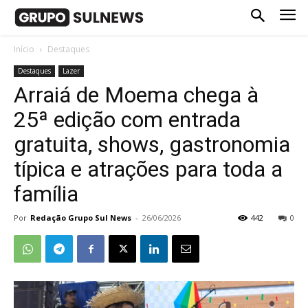
Início
Destaques
Destaques
Lazer
Arraiá de Moema chega à
25ª edição com entrada
gratuita, shows, gastronomia
típica e atrações para toda a
família
Por
Redação Grupo Sul News
-
26/06/2026
442
0