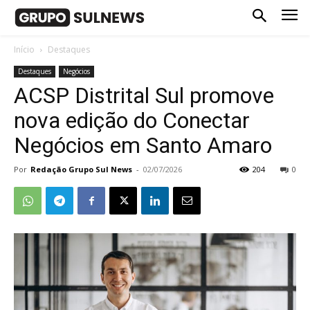
Início
Destaques
Destaques
Negócios
ACSP Distrital Sul promove
nova edição do Conectar
Negócios em Santo Amaro
Por
Redação Grupo Sul News
-
02/07/2026
204
0