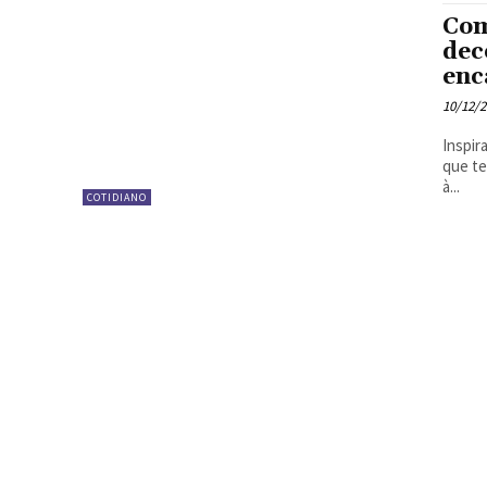
Com
dec
enc
10/12/
Inspir
que te
à...
COTIDIANO