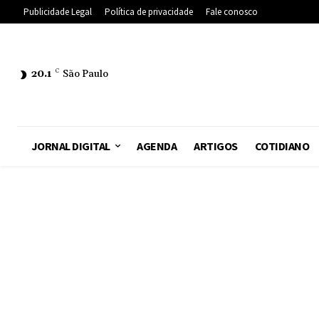
Publicidade Legal
Política de privacidade
Fale conosco
20.1
C
São Paulo
JORNAL DIGITAL
AGENDA
ARTIGOS
COTIDIANO