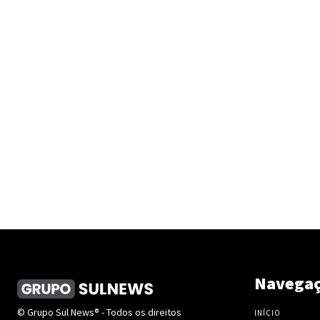
Navega
© Grupo Sul News® - Todos os direitos
INÍCIO