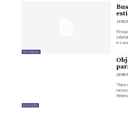
Bus
est
11/01/
Pesqui
salarial d
e o av
DESTAQUES
Obj
par
23/09/
“Para 
necessár
EDUCAÇÃO