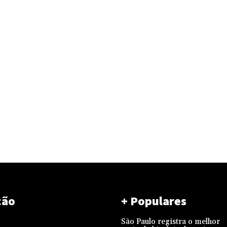
ção
+ Populares
São Paulo registra o melhor