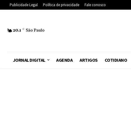
Publicidade Legal
Política de privacidade
Fale conosco
20.1
C
São Paulo
JORNAL DIGITAL
AGENDA
ARTIGOS
COTIDIANO