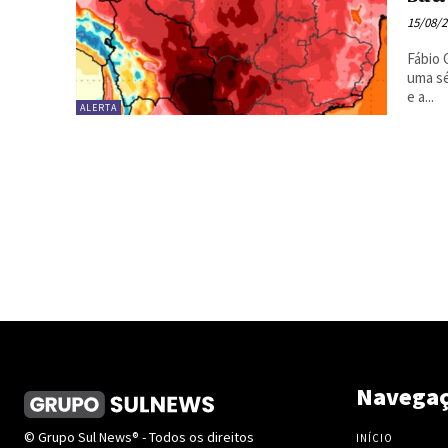
15/08/
Fábio 
uma sé
e a...
ALERTA
Navega
© Grupo Sul News® - Todos os direitos
INÍCIO