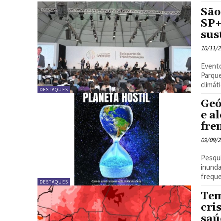
São
SP+
sus
10/11/
Evento
Parque
DESTAQUES
Geó
e a
fre
09/09/
Pesqui
inunda
DESTAQUES
Tem
cri
saú