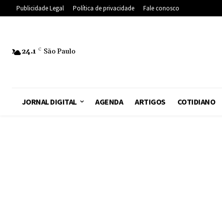
Publicidade Legal
Política de privacidade
Fale conosco
24.1
C
São Paulo
JORNAL DIGITAL
AGENDA
ARTIGOS
COTIDIANO