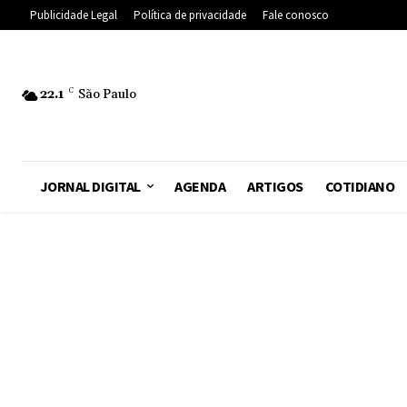
Publicidade Legal
Política de privacidade
Fale conosco
22.1
C
São Paulo
JORNAL DIGITAL
AGENDA
ARTIGOS
COTIDIANO