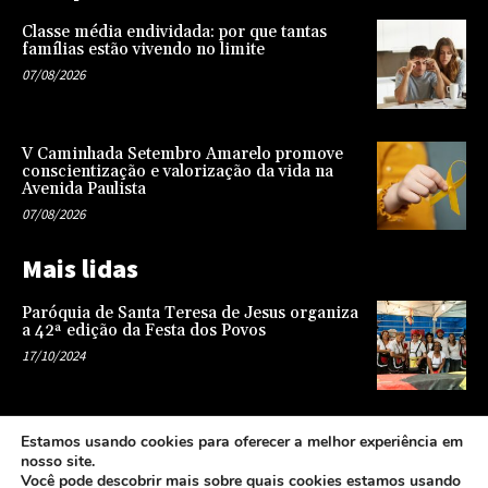
Classe média endividada: por que tantas
famílias estão vivendo no limite
07/08/2026
V Caminhada Setembro Amarelo promove
conscientização e valorização da vida na
Avenida Paulista
07/08/2026
Mais lidas
Paróquia de Santa Teresa de Jesus organiza
a 42ª edição da Festa dos Povos
17/10/2024
Representatividade na infância: o papel da
Estamos usando cookies para oferecer a melhor experiência em
escola na formação de uma sociedade mais
nosso site.
justa e equitativa
Você pode descobrir mais sobre quais cookies estamos usando