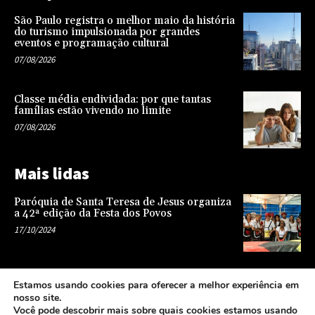
São Paulo registra o melhor maio da história
do turismo impulsionada por grandes
eventos e programação cultural
07/08/2026
Classe média endividada: por que tantas
famílias estão vivendo no limite
07/08/2026
Mais lidas
Paróquia de Santa Teresa de Jesus organiza
a 42ª edição da Festa dos Povos
17/10/2024
Representatividade na infância: o papel da
Estamos usando cookies para oferecer a melhor experiência em
escola na formação de uma sociedade mais
nosso site.
justa e equitativa
Você pode descobrir mais sobre quais cookies estamos usando