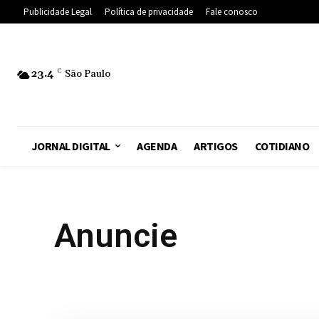
Publicidade Legal
Política de privacidade
Fale conosco
23.4
C
São Paulo
JORNAL DIGITAL
AGENDA
ARTIGOS
COTIDIANO
Anuncie